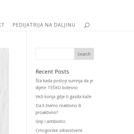
KT
PEDIJATRIJA NA DALJINU
Recent Posts
Šta kada postoji sumnja da je
dijete TEŠKO bolesno
Veži konja gdje ti gazda kaže
Da li živimo reaktivno ili
proaktivno?
Grip i antibiotici
Crnogorske zdravstvene