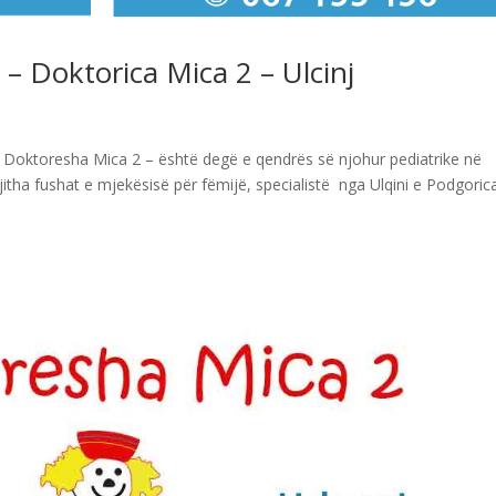
– Doktorica Mica 2 – Ulcinj
, Doktoresha Mica 2 – është degë e qendrës së njohur pediatrike në
jitha fushat e mjekësisë për fëmijë, specialistë nga Ulqini e Podgoric