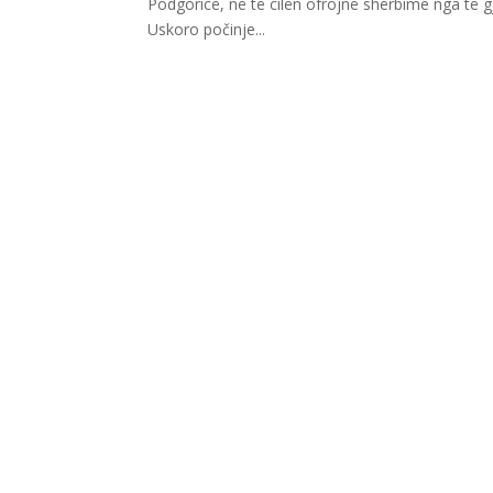
Podgoricë, në të cilën ofrojnë shërbime nga të gj
Uskoro počinje...