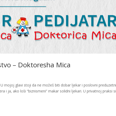
ustvo – Doktoresha Mica
 mojoj glavi stoji da ne možeš biti dobar ljekar i poslovni preduzetni
a i ja, ako loši “biznismeni” makar solidni ljekari. U privatnoj praksi si.