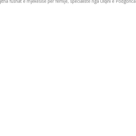
itha fushat e mjekësisë për fëmijë, specialistë nga Ulqini e Podgorica