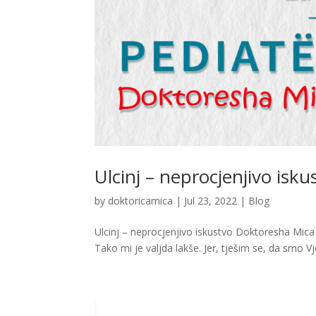
Ulcinj – neprocjenjivo isk
by
doktoricamica
|
Jul 23, 2022
|
Blog
Ulcinj – neprocjenjivo iskustvo Doktoresha Mica U
Tako mi je valjda lakše. Jer, tješim se, da smo Vjer