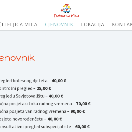
ČITELJICA MICA
CJENOVNIK
LOKACIJA
KONTA
jenovnik
regled bolesnog djeteta –
40,00 €
ontrolni pregled –
25,00 €
egled u Savjetovalištu –
40,00 €
ućna posjeta u toku radnog vremena –
70,00 €
ućna posjeta van radnog vremena –
90,00 €
osjeta novorođenčetu –
40
,00 €
nsultativni pregled subspecijaliste –
6
0,00 €