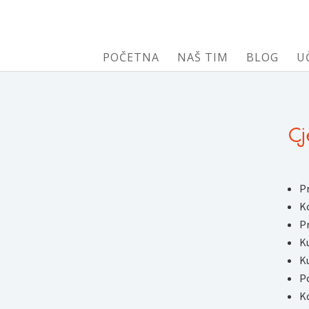
POČETNA
NAŠ TIM
BLOG
U
C
P
K
Pr
K
K
P
Ko