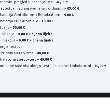
ontrolni pregled
subspecijaliste –
40,00
€
egled van radnog vremena u ordinaciji –
65,00 €
nhalacija Ventolin-om i Berodual-om –
4,00 €
nhalacija Pulmicort-om –
10,00 €
fuzija –
50,00 €
 injekcija –
8,00 € + cijena lijeka
 injekcija –
6,00 € + cijena lijeka
ergo-testovi:
tritivni alergo-test –
40,00 €
nhalatorni alergo-test
–
40,00 €
oliko se rade oba alergo-testa, nutritivni i inhalatorni
–
70
,00 €