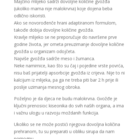
Majčino mlijeko sadrži dovoljne količine gvožđa
(ukoliko mama nije malokrvna) koje dojena beba
odlično iskoristi.
Ako se novorođenče hrani adaptiranom formulom,
takođe dobija dovoljne količine gvožđa.
Kravlje mlijeko se ne preporučuje do navršene prve
godine života, jer ometa preuzimanje dovoljne količine
gvožđa u organizam odojčeta.
Najviše gvožđa sadrže meso i žumanca.
Neke namirnice, kao što su čaj i pojedine vrste povrća,
nisu baš prijatelji apsorbcije gvožđa iz crijeva. Nije to ni
kalcijum iz mlijeka, pa ga ne treba piti bar 2 h prije ili
poslije uzimanja mesnog obroka.
Poželjno je da djeca ne budu malokrvna. Gvožđe je
ključni prenosioc kiseonika do svih naših organa, a ima
i važnu ulogu u razvoju moždanih funkcija.
Ukoliko se ne može postići njegova dovoljna količina
prehranom, tu su preparati u obliku sirupa da nam
pomognu.