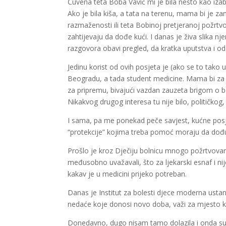
Čuvena teta Boba Vavić mi je bila nešto kao izabra
Ako je bila kiša, a tata na terenu, mama bi je z
razmaženosti ili teta Bobinoj pretjeranoj požrtv
zahtijevaju da dođe kući. I danas je živa slika n
razgovora obavi pregled, da kratka uputstva i od
Jedinu korist od ovih posjeta je (ako se to tak
Beogradu, a tada student medicine. Mama bi za 
za pripremu, bivajući vazdan zauzeta brigom o bo
Nikakvog drugog interesa tu nije bilo, političko
I sama, pa me ponekad peče savjest, kućne posjet
“protekcije” kojima treba pomoć moraju da dođ
Prošlo je kroz Dječiju bolnicu mnogo požrtvovanih 
međusobno uvažavali, što za ljekarski esnaf i ni
kakav je u medicini prijeko potreban.
Danas je Institut za bolesti djece moderna ustan
nedaće koje donosi novo doba, važi za mjesto k
Donedavno, dugo nisam tamo dolazila i onda su 