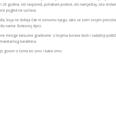
20 godina. Isti raspored, pohabani podovi, isti namještaj, ista stolari
prvi pogled ne uočava.
pođa, koja ne dobija čak ni osnovnu njegu, iako se svim svojim preosta
đu nama. Bolesnoj djeci.
e mnoge luksuzne građevine. U kojima borave bivši i sadašnji politič
umanitarnog karaktera.
ogo govori o tome ko smo i kakvi smo.