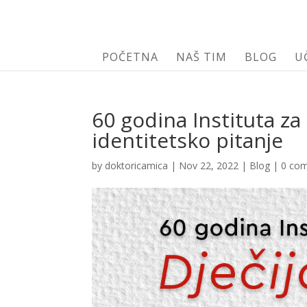
POČETNA
NAŠ TIM
BLOG
U
60 godina Instituta za 
identitetsko pitanje
by
doktoricamica
|
Nov 22, 2022
|
Blog
|
0 co