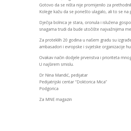
Gotovo da se ništa nije promijenilo za prethodnih 
Kolege kažu da se ponešto ulagalo, ali to se na 
Dječija bolnica je stara, oronula i islužena gos
snagama trudi da bude utočište najvažnijima me
Za proteklih 20 godina u našem gradu su izgrađen
ambasadori i evropske i svjetske organizacije h
Ovakav način dodjele prvenstva i prioriteta mn
U najširem smislu.
Dr Nina Mandić, pedijatar
Pedijatrijski centar “Doktorica Mica”
Podgorica
Za MNE magazin