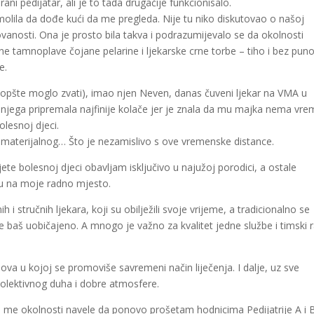
ni pedijatar, ali je to tada drugačije funkcionisalo.
amolila da dođe kući da me pregleda. Nije tu niko diskutovao o našoj
ovanosti. Ona je prosto bila takva i podrazumijevalo se da okolnosti
jene tamnoplave čojane pelarine i ljekarske crne torbe – tiho i bez pun
e.
o uopšte moglo zvati), imao njen Neven, danas čuveni ljekar na VMA u
njega pripremala najfinije kolače jer je znala da mu majka nema vr
lesnoj djeci.
g, materijalnog… Što je nezamislivo s ove vremenske distance.
e bolesnoj djeci obavljam isključivo u najužoj porodici, a ostale
u na moje radno mjesto.
i stručnih ljekara, koji su obilježili svoje vrijeme, a tradicionalno se
je baš uobičajeno. A mnogo je važno za kvalitet jedne službe i timski 
ova u kojoj se promoviše savremeni način liječenja. I dalje, uz sve
olektivnog duha i dobre atmosfere.
me okolnosti navele da ponovo prošetam hodnicima Pedijatrije A i B