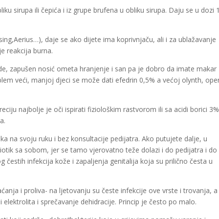
iku sirupa ili čepića i iz grupe brufena u obliku sirupa. Daju se u dozi 
esing,Aerius…), daje se ako dijete ima koprivnjaču, ali i za ublažavanje
e reakcija burna.
ade, zapušen nosić ometa hranjenje i san pa je dobro da imate makar
roblem veći, manjoj djeci se može dati efedrin 0,5% a većoj olynth, oper
eciju najbolje je oči ispirati fiziološkim rastvorom ili sa acidi borici 3
a.
ika na svoju ruku i bez konsultacije pedijatra. Ako putujete dalje, u
iotik sa sobom, jer se tamo vjerovatno teže dolazi i do pedijatra i do
 čestih infekcija kože i zapaljenja genitalija koja su prilično česta u
nja i proliva- na ljetovanju su česte infekcije ove vrste i trovanja, a
i elektrolita i sprečavanje dehidracije. Princip je često po malo.