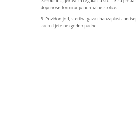
7.Probiotici,ljekovi za regulaciju stolice-su prep
doprinose formiranju normalne stolice.
8. Povidon jod, sterilna gaza i hanzaplast- antis
kada dijete nezgodno padne.