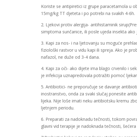
Koriste se antipiretici iz grupe paracetamola u obl
15mg/kg TT djeteta i po potrebi na svakih 4-6h.
2. Ljekovi protiv alergija- antihistaminik sirup(Pr
simptoma sunčanice, ili posle ujeda insekta ako j
3. Kapi za nos- i na ljetovanju su moguće prehl
fiziološki rastvor u vidu kapi ili spreja. Ako je p
nafazol, ne duže od 3-4 dana.
4. Kapi za oči- ako dijete ima blago crvenilo i sekr
je infekcija uznapredovala potražiti pomoć ljekar
5. Antibiotici- ne preporučuje se davanje antibiot
inostranstvo, onda za svaki slučaj ponesite antib
lijeka. Nije loše imati neku antibiotsku kremu zbog
ljetnjem periodu.
6. Preparati za nadoknadu tečnosti, tokom povraća
glavni vid terapije je nadoknada tečnosti, šećera 