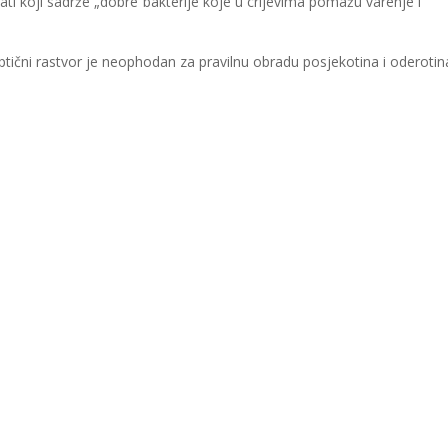
arati koji sadrže „dobre“bakterije koje u crijevima pomažu varenje i
eptični rastvor je neophodan za pravilnu obradu posjekotina i oderotin