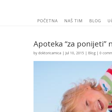
POČETNA
NAŠ TIM
BLOG
U
Apoteka “za ponijeti”
by
doktoricamica
|
Jul 10, 2015
|
Blog
|
0 comm