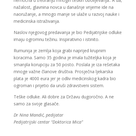
nemoćna u tretiranju mnogih teških obolijevanja.. A da,
nažalost, glavnina novca u današnje vrijeme ide na
naoružanje, a mnogo manje se ulaže u razvoj nauke i
medicinska istraživanja.
Naslov njegovog predavanja je bio Pedijatrijske odluke
imaju ogromnu težinu. Inspirativno i istinito.
Rumunija je zemlja koja grabi naprijed krupnim
koracima. Samo 35 godina je imala tužiteljka koja je
smanjila korupciju za 50 posto. Poslala je iza rešetaka
mnoge važne članove društva. Prosječna ljekarska
plata je 4000 eura jer je odliv medicinskog kadra bio
ogroman i prijetio da uruši zdravstveni sistem.
Teške odluke. Ali dobre za Državu dugoročno. A ne
samo za svoje glasače.
Dr Nina Mandić, pedijatar
Pedijatrijski centar “Doktorica Mica”