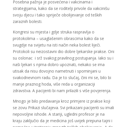
Posebna pažnja je posvećena i vakcinama i
strategijama, kako da se roditelji privole da vakcinišu
svoju djecu i tako spriječe obolijevanje od teških
zaraznih bolesti.
Kongresi su mjesta i gdje struka raspravlja o
protokolima – usaglašenim obrascima kako da se
svugdje na svijetu na isti način neka bolest liječi.
Protokoli su neizostavni dio dobre ljekarske prakse. Oni
su oslonac i srž svakog pravilnog postupanja. Iako su i
naši ljekari s njima dobro upoznati, nekako se ima
utisak da nisu dovojno nametnuti i spominjani u
svakodnevnom radu. Da je to slučaj, čini mi se, bilo bi
manje praznog hoda, više reda u organizaciji
zdravstva. A pacijenti bi nam prilazili s više povjerenja.
Mnogo je bilo predavanja kroz primjere iz prakse koji
se zovu Prikazi slučajeva. Svi prikazani pacijenti su imali
nepovoljne ishode. A stariji, ugledni profesor je na
kraju zaključio da je medicina još uvijek prepuna tajni i