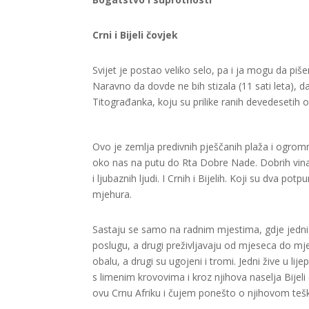
Crni i Bijeli čovjek
Svijet je postao veliko selo, pa i ja mogu da pi
Naravno da dovde ne bih stizala (11 sati leta), 
Titograđanka, koju su prilike ranih devedesetih 
Ovo je zemlja predivnih pješčanih plaža i ogromn
oko nas na putu do Rta Dobre Nade. Dobrih vina,
i ljubaznih ljudi. I Crnih i Bijelih. Koji su dva
mjehura.
Sastaju se samo na radnim mjestima, gdje jedni ru
poslugu, a drugi preživljavaju od mjeseca do mje
obalu, a drugi su ugojeni i tromi. Jedni žive u
s limenim krovovima i kroz njihova naselja Bijeli 
ovu Crnu Afriku i čujem ponešto o njihovom teš