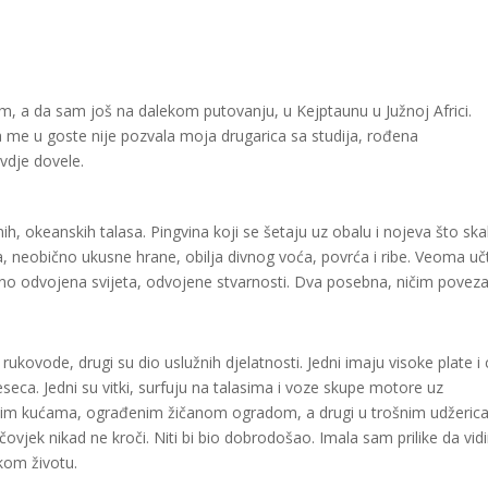
šem, a da sam još na dalekom putovanju, u Kejptaunu u Južnoj Africi.
da me u goste nije pozvala moja drugarica sa studija, rođena
ovdje dovele.
ih, okeanskih talasa. Pingvina koji se šetaju uz obalu i nojeva što sk
 neobično ukusne hrane, obilja divnog voća, povrća i ribe. Veoma učt
 potpuno odvojena svijeta, odvojene stvarnosti. Dva posebna, ničim povez
kovode, drugi su dio uslužnih djelatnosti. Jedni imaju visoke plate i 
seca. Jedni su vitki, surfuju na talasima i voze skupe motore uz
 lijepim kućama, ograđenim žičanom ogradom, a drugi u trošnim udžeri
čovjek nikad ne kroči. Niti bi bio dobrodošao. Imala sam prilike da vid
kom životu.