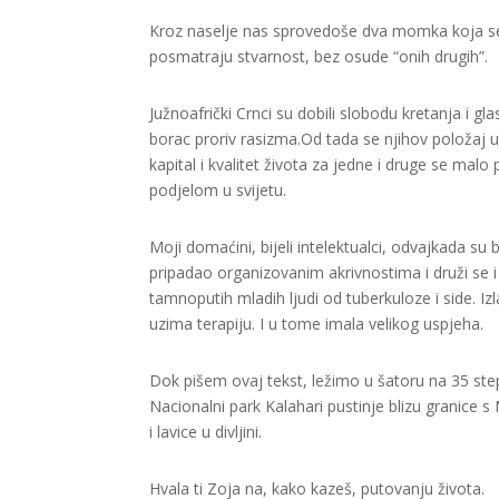
Kroz naselje nas sprovedoše dva momka koja se d
posmatraju stvarnost, bez osude “onih drugih”.
Južnoafrički Crnci su dobili slobodu kretanja i g
borac proriv rasizma.Od tada se njihov položaj u
kapital i kvalitet života za jedne i druge se ma
podjelom u svijetu.
Moji domaćini, bijeli intelektualci, odvajkada su 
pripadao organizovanim akrivnostima i druži se i 
tamnoputih mladih ljudi od tuberkuloze i side. Izla
uzima terapiju. I u tome imala velikog uspjeha.
Dok pišem ovaj tekst, ležimo u šatoru na 35 st
Nacionalni park Kalahari pustinje blizu granice
i lavice u divljini.
Hvala ti Zoja na, kako kazeš, putovanju života.