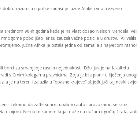
obro razumiju u prilike sadašnje Južne Afrike i vrlo trezveno
lasa sredinom 90-ih godina kada je na vlast došao Nelson Mendela, veli
 mnogome poboljšao jer su zauzeli važne pozicije u društvu. Ali veliki
lo promijenio. Južna Afrika je ostala jedna od zemalja s najvećom rasn
bili borci za smanjenje rasnih nejednakosti. Džulijus je na fakultetu
radi s Crnim kolegama pravnicima. Zoja je bila pionir u liječenju ubog
zila je na teren i zalazila u “opasne krajeve” ubjeđujući taj neuki svije
epeni i čekamo da zađe sunce, upalimo auto i provozamo se kroz
 s Namibijom. Nema te kamere koja može da dočara ugođaj žirafa, ant