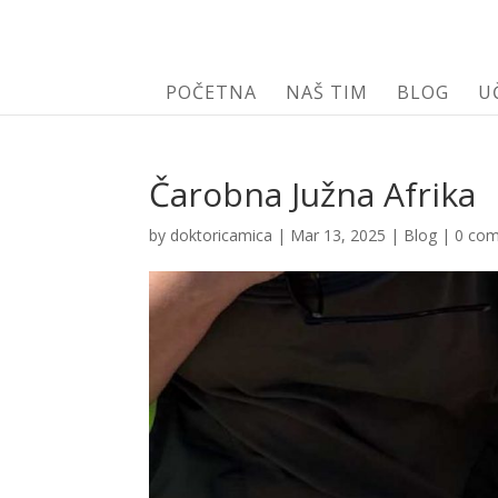
POČETNA
NAŠ TIM
BLOG
U
Čarobna Južna Afrika
by
doktoricamica
|
Mar 13, 2025
|
Blog
|
0 co