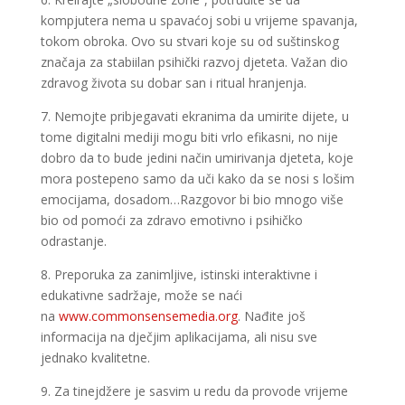
kompjutera nema u spavaćoj sobi u vrijeme spavanja,
tokom obroka. Ovo su stvari koje su od suštinskog
značaja za stabiilan psihički razvoj djeteta. Važan dio
zdravog života su dobar san i ritual hranjenja.
7. Nemojte pribjegavati ekranima da umirite dijete, u
tome digitalni mediji mogu biti vrlo efikasni, no nije
dobro da to bude jedini način umirivanja djeteta, koje
mora postepeno samo da uči kako da se nosi s lošim
emocijama, dosadom…Razgovor bi bio mnogo više
bio od pomoći za zdravo emotivno i psihičko
odrastanje.
8. Preporuka za zanimljive, istinski interaktivne i
edukativne sadržaje, može se naći
na
www.commonsensemedia.org
. Nađite još
informacija na dječjim aplikacijama, ali nisu sve
jednako kvalitetne.
9. Za tinejdžere je sasvim u redu da provode vrijeme