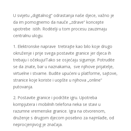
U svijetu „digitalnog“ odrastanja naše djece, važno je
da im pomognemo da nauče „zdrave“ koncepte
upotrebe istih. Roditelji u tom procesu zauzimaju
centralnu ulogu.
1. Elektronske naprave tretirajte kao bilo koje drugo
okruženje i prije svega postavite granice jer djeca ih
trebaju i očekuju!Tako se osjećaju sigurnije. Potrudite
se da znate, bar u naznakama, sve njihove prijatelje,
virtuelne i stvarne. Budite upućeni u platforme, sajtove,
stranice koje koriste i uopšte u njihova „online“
putovanja.
2. Postavite granice i podržite igru. Upotreba
kompjutera i mobilnih telefona neka se stavi u
razumne vremenske granice. Igra na otvorenom,
druženje s drugom djecom posebno za najmlađe, od
neprocjenjivog je značaja.