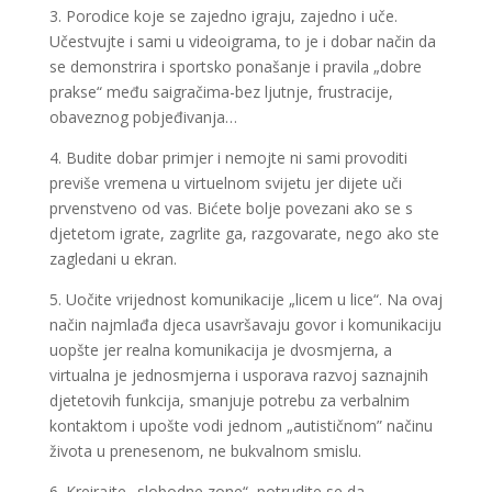
3. Porodice koje se zajedno igraju, zajedno i uče.
Učestvujte i sami u videoigrama, to je i dobar način da
se demonstrira i sportsko ponašanje i pravila „dobre
prakse“ među saigračima-bez ljutnje, frustracije,
obaveznog pobjeđivanja…
4. Budite dobar primjer i nemojte ni sami provoditi
previše vremena u virtuelnom svijetu jer dijete uči
prvenstveno od vas. Bićete bolje povezani ako se s
djetetom igrate, zagrlite ga, razgovarate, nego ako ste
zagledani u ekran.
5. Uočite vrijednost komunikacije „licem u lice“. Na ovaj
način najmlađa djeca usavršavaju govor i komunikaciju
uopšte jer realna komunikacija je dvosmjerna, a
virtualna je jednosmjerna i usporava razvoj saznajnih
djetetovih funkcija, smanjuje potrebu za verbalnim
kontaktom i upošte vodi jednom „autističnom” načinu
života u prenesenom, ne bukvalnom smislu.
6. Kreirajte „slobodne zone“, potrudite se da