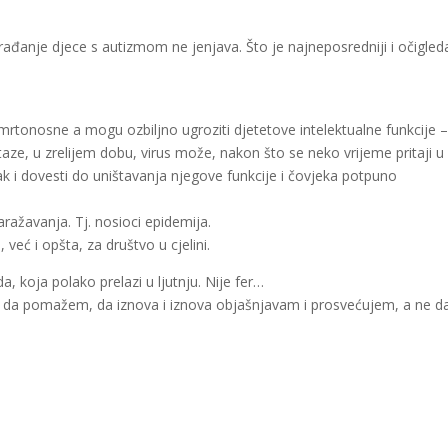
 rađanje djece s autizmom ne jenjava. Što je najneposredniji i očigled
mrtonosne a mogu ozbiljno ugroziti djetetove intelektualne funkcije 
staze, u zrelijem dobu, virus može, nakon što se neko vrijeme pritaji u
k i dovesti do uništavanja njegove funkcije i čovjeka potpuno
 zaražavanja. Tj. nosioci epidemija.
 već i opšta, za društvo u cjelini.
koja polako prelazi u ljutnju. Nije fer…
ost da pomažem, da iznova i iznova objašnjavam i prosvećujem, a ne d