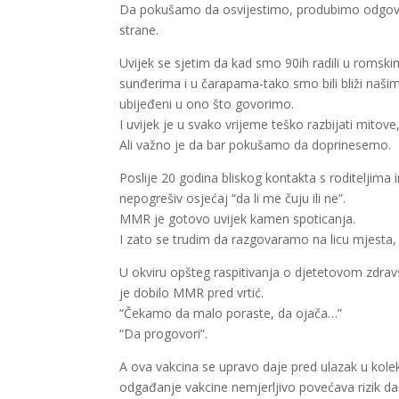
Da pokušamo da osvijestimo, produbimo odgovor
strane.
Uvijek se sjetim da kad smo 90ih radili u romski
sunđerima i u čarapama-tako smo bili bliži našim
ubijeđeni u ono što govorimo.
I uvijek je u svako vrijeme teško razbijati mitove, 
Ali važno je da bar pokušamo da doprinesemo.
Poslije 20 godina bliskog kontakta s roditeljima
nepogrešiv osjećaj “da li me čuju ili ne”.
MMR je gotovo uvijek kamen spoticanja.
I zato se trudim da razgovaramo na licu mjesta, u
U okviru opšteg raspitivanja o djetetovom zdravs
je dobilo MMR pred vrtić.
“Čekamo da malo poraste, da ojača…”
“Da progovori”.
A ova vakcina se upravo daje pred ulazak u kolekti
odgađanje vakcine nemjerljivo povećava rizik da s