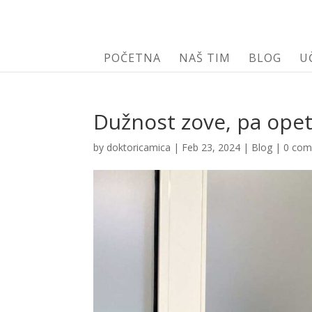
POČETNA
NAŠ TIM
BLOG
U
Dužnost zove, pa opet
by
doktoricamica
|
Feb 23, 2024
|
Blog
|
0 co