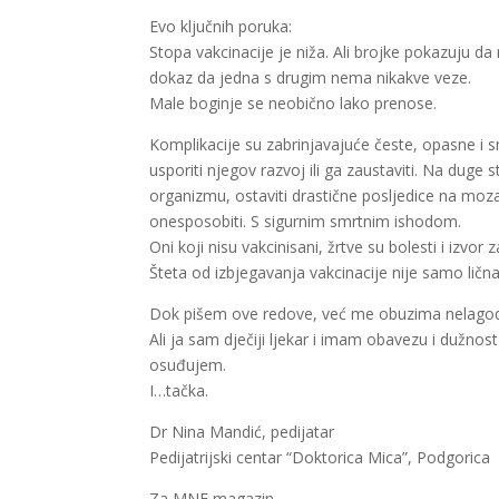
Evo ključnih poruka:
Stopa vakcinacije je niža. Ali brojke pokazuju da
dokaz da jedna s drugim nema nikakve veze.
Male boginje se neobično lako prenose.
Komplikacije su zabrinjavajuće česte, opasne i s
usporiti njegov razvoj ili ga zaustaviti. Na duge 
organizmu, ostaviti drastične posljedice na moza
onesposobiti. S sigurnim smrtnim ishodom.
Oni koji nisu vakcinisani, žrtve su bolesti i izvor
Šteta od izbjegavanja vakcinacije nije samo lična,
Dok pišem ove redove, već me obuzima nelagoda, 
Ali ja sam dječiji ljekar i imam obavezu i dužn
osuđujem.
I…tačka.
Dr Nina Mandić, pedijatar
Pedijatrijski centar “Doktorica Mica”, Podgorica
Za MNE magazin