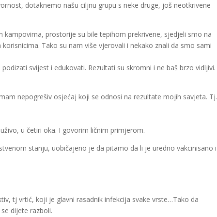
nost, dotaknemo našu ciljnu grupu s neke druge, još neotkrivene
m kampovima, prostorije su bile tepihom prekrivene, sjedjeli smo na
 korisnicima. Tako su nam više vjerovali i nekako znali da smo sami
podizati svijest i edukovati. Rezultati su skromni i ne baš brzo vidljivi.
 imam nepogrešiv osjećaj koji se odnosi na rezultate mojih savjeta. Tj
živo, u četiri oka. I govorim ličnim primjerom.
tvenom stanju, uobičajeno je da pitamo da li je uredno vakcinisano i 
v, tj vrtić, koji je glavni rasadnik infekcija svake vrste…Tako da
e dijete razboli.