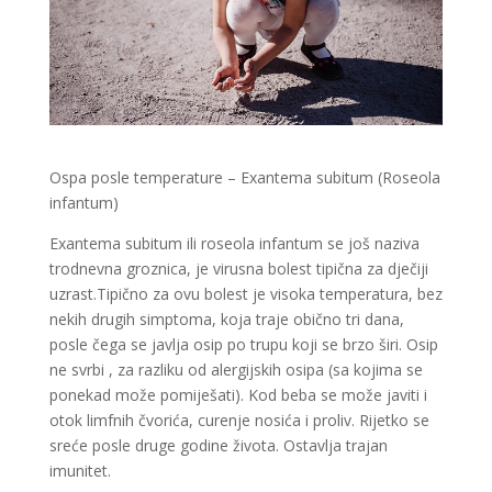
Ospa posle temperature – Exantema subitum (Roseola
infantum)
Exantema subitum ili roseola infantum se još naziva
trodnevna groznica, je virusna bolest tipična za dječiji
uzrast.Tipično za ovu bolest je visoka temperatura, bez
nekih drugih simptoma, koja traje obično tri dana,
posle čega se javlja osip po trupu koji se brzo širi. Osip
ne svrbi , za razliku od alergijskih osipa (sa kojima se
ponekad može pomiješati). Kod beba se može javiti i
otok limfnih čvorića, curenje nosića i proliv. Rijetko se
sreće posle druge godine života. Ostavlja trajan
imunitet.