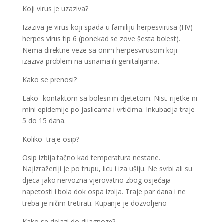
Koji virus je uzaziva?
Izaziva je virus koji spada u familiju herpesvirusa (HV)-
herpes virus tip 6 (ponekad se zove šesta bolest).
Nema direktne veze sa onim herpesvirusom koji
izaziva problem na usnama ili genitalijama.
Kako se prenosi?
Lako- kontaktom sa bolesnim djetetom. Nisu rijetke ni
mini epidemije po jaslicama i vrtićima. Inkubacija traje
5 do 15 dana.
Koliko traje osip?
Osip izbija tačno kad temperatura nestane.
Najizraženiji je po trupu, licu i iza ušiju. Ne svrbi ali su
djeca jako nervozna vjerovatno zbog osjećaja
napetosti i bola dok ospa izbija. Traje par dana i ne
treba je ničim tretirati. Kupanje je dozvoljeno.
Kako se dolazi do dijagnoze?