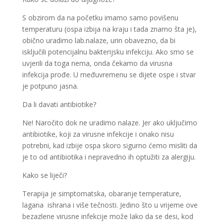
S obzirom da na početku imamo samo povišenu
temperaturu (ospa izbija na kraju i tada znamo šta je),
obično uradimo lab.nalaze, urin obavezno, da bi
isključili potencijalnu bakterijsku infekciju. Ako smo se
uvjerili da toga nema, onda čekamo da virusna
infekcija prođe. U međuvremenu se dijete ospe i stvar
je potpuno jasna.
Da li davati antibiotike?
Ne! Naročito dok ne uradimo nalaze. Jer ako uključimo
antibiotike, koji za virusne infekcije i onako nisu
potrebni, kad izbije ospa skoro sigurno ćemo misliti da
je to od antibiotika i nepravedno ih optužiti za alergiju.
Kako se liječi?
Terapija je simptomatska, obaranje temperature,
lagana ishrana i više tečnosti. Jedino što u vrijeme ove
bezazlene virusne infekcije može lako da se desi, kod