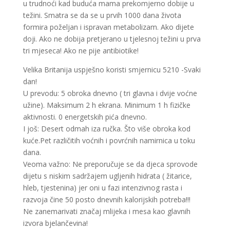
u trudnoći kad buduća mama prekomjerno dobije u
težini. Smatra se da se u prvih 1000 dana života
formira poželjan i ispravan metabolizam. Ako dijete
doji. Ako ne dobija pretjerano u tjelesnoj težini u prva
tri mjeseca! Ako ne pije antibiotike!
Velika Britanija uspješno koristi smjernicu 5210 -Svaki
dan!
U prevodu: 5 obroka dnevno ( tri glavna i dvije voćne
užine). Maksimum 2 h ekrana. Minimum 1 h fizičke
aktivnosti. 0 energetskih pića dnevno.
I još: Desert odmah iza ručka. Što više obroka kod
kuće.Pet različitih voćnih i povrćnih namirnica u toku
dana.
Veoma važno: Ne preporučuje se da djeca sprovode
dijetu s niskim sadržajem ugljenih hidrata ( žitarice,
hleb, tjestenina) jer oni u fazi intenzivnog rasta i
razvoja čine 50 posto dnevnih kalorijskih potreba!!!
Ne zanemarivati značaj mlijeka i mesa kao glavnih
izvora bjelančevina!