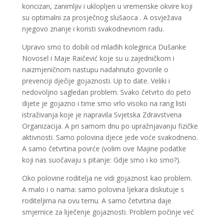
koncizan, zanimljiv i uklopljen u vremenske okvire koji
su optimalni za prosječnog slušaoca . A osvježava
njegovo znanje i koristi svakodnevnom radu.
Upravo smo to dobili od mlađih koleginica Dušanke
Novosel i Maje Raičević koje su u zajedničkom i
naizmjeničnom nastupu nadahnuto govorile o
prevenciji dječije gojaznosti. Up to date. Veliki i
nedovoljno sagledan problem. Svako četvrto do peto
dijete je gojazno i time smo vrlo visoko na rang listi
istraživanja koje je napravila Svjetska Zdravstvena
Organizacija. A pri samom dnu po upražnjavanju fizičke
aktivnosti. Samo polovina djece jede voće svakodneno.
A samo četvrtina povrće (volim ove Majine podatke
koji nas suočavaju s pitanje: Gdje smo i ko smo?).
Oko polovine roditelja ne vidi gojaznost kao problem.
A malo i o nama: samo polovina ljekara diskutuje s
roditeljima na ovu temu. A samo četvrtina daje
smjernice za liječenje gojaznosti. Problem počinje već