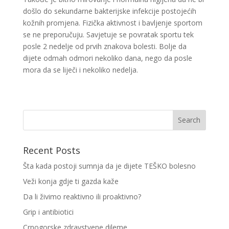
došlo do sekundarne bakterijske infekcije postojećih
kožnih promjena. Fizička aktivnost i bavljenje sportom
se ne preporučuju. Savjetuje se povratak sportu tek
posle 2 nedelje od prvih znakova bolesti. Bolje da
dijete odmah odmori nekoliko dana, nego da posle
mora da se liječi i nekoliko nedelja.
Recent Posts
Šta kada postoji sumnja da je dijete TEŠKO bolesno
Veži konja gdje ti gazda kaže
Da li živimo reaktivno ili proaktivno?
Grip i antibiotici
Crnogorske zdravstvene dileme