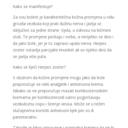
Kako se manifestuje?
Za ovu bolest je karakteristična kožna promjena u vidu
grozda vezikula koji prati dužinu nerva i javlja se
isključivo sa jedne strane tijela, u odnosu na kičmeni
stub. Te promjene peckaju i svrbe, a nerijetko se desi i
da jako bole, jer je to zapravo upala nerva. Herpes
zoster ostavlja parcijalni imunitet ali se rijetko desi da
se javlja više puta.
Kako se liječi Herpes zoster?
S obzirom da kožne promjene mogu jako da bole
preporučuje se neki analgetik i antivirusna krema.
Nikako se ne preporučuje mazati kortikosteroidnim
kremama jer kortikosteroidi samo pogoršavaju
vezikuloznu ospu i širenje virusa. Može se u težim
slučajevima koristiti antivirusni lijek per os ili
parenteralno.
Takođe je bitno mirovanje i normalna higijena da ne bi