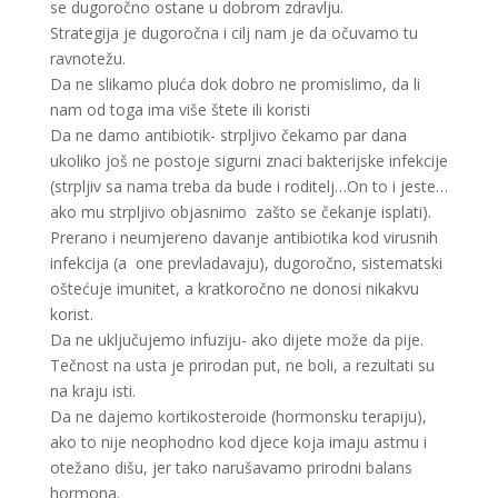
se dugoročno ostane u dobrom zdravlju.
Strategija je dugoročna i cilj nam je da očuvamo tu
ravnotežu.
Da ne slikamo pluća dok dobro ne promislimo, da li
nam od toga ima više štete ili koristi
Da ne damo antibiotik- strpljivo čekamo par dana
ukoliko još ne postoje sigurni znaci bakterijske infekcije
(strpljiv sa nama treba da bude i roditelj…On to i jeste…
ako mu strpljivo objasnimo zašto se čekanje isplati).
Prerano i neumjereno davanje antibiotika kod virusnih
infekcija (a one prevladavaju), dugoročno, sistematski
oštećuje imunitet, a kratkoročno ne donosi nikakvu
korist.
Da ne uključujemo infuziju- ako dijete može da pije.
Tečnost na usta je prirodan put, ne boli, a rezultati su
na kraju isti.
Da ne dajemo kortikosteroide (hormonsku terapiju),
ako to nije neophodno kod djece koja imaju astmu i
otežano dišu, jer tako narušavamo prirodni balans
hormona.