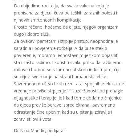
Da ubijedimo roditelja, da svaka vakcina koja je
propisana za djecu, čuva od teških zaraznih bolesti i
njihovih smrtonosnih komplikacija.
Prosto rečeno, hoćemo da dijete, njegov organizam
dugo i dobro služi.
Za ovakav “pametan” i strpljiv pristup, neophodna je
saradnja i povjerenje rodtelja. A da bi se steklo
povjerenje, moramo jednostavnim jezikom objasniti
šta i zašto radimo. I koristiti svaku priliku da razbijemo
mitove i borimo se s farmaceutskom industrijom, čiji
su ciljevi sve manje na strani humanosti i etike.
Savremeno društvo brzih rezultata, spoljnih efekata, ne
vrednuje previše strpljenje i ” suzdržanost” od prenagle
dijagnostike i terapije. Još kad tome dodamo činjenicu
da djeca previše borave ispred ekrana…savremeno
odrastanje čine upitnim kad su u pitanju zdravlje i
zdravi stilovi života.
Dr Nina Mandić, pedijatar