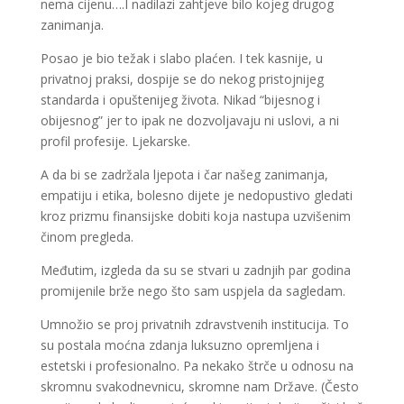
nema cijenu….I nadilazi zahtjeve bilo kojeg drugog
zanimanja.
Posao je bio težak i slabo plaćen. I tek kasnije, u
privatnoj praksi, dospije se do nekog pristojnijeg
standarda i opuštenijeg života. Nikad “bijesnog i
obijesnog” jer to ipak ne dozvoljavaju ni uslovi, a ni
profil profesije. Ljekarske.
A da bi se zadržala ljepota i čar našeg zanimanja,
empatiju i etika, bolesno dijete je nedopustivo gledati
kroz prizmu finansijske dobiti koja nastupa uzvišenim
činom pregleda.
Međutim, izgleda da su se stvari u zadnjih par godina
promijenile brže nego što sam uspjela da sagledam.
Umnožio se proj privatnih zdravstvenih institucija. To
su postala moćna zdanja luksuzno opremljena i
estetski i profesionalno. Pa nekako štrče u odnosu na
skromnu svakodnevnicu, skromne nam Države. (Često