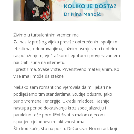
Živimo u turbulentnim vremenima.
Za nas iz prošlog vijeka previše opterećenim spoljnim
efektima, odobravanjima, lažnim osmjesima i dobrim
raspoloženjem, vještačkom ljepotom i provjeravanjem
naučnih istina na internetu….
I prestižima. Svake vrste. Prvenstveno materijalnim. Ko
više ima i može da stekne.
Nekako sam romantično vjerovala da mi ljekari ne
podliježemo tim standardima. Studije oduzmu jako
puno vremena i energije. Ukradu mladost. Kasnije
nastupa period dokazivanja kroz specijalizaciju i
paralelno teče porodični život s malom djecom,
ispunjen cjelodnevnim aktivnostoma.
Što kod kuće, što na poslu. Dežurstva. Noćni rad, koji