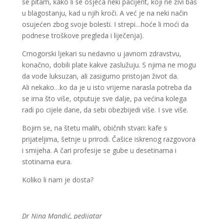
se pitam, kako li se osjeća neki pacijent, koji ne živi baš
u blagostanju, kad u njih kroči. A već je na neki način
osujećen zbog svoje bolesti. I strepi…hoće li moći da
podnese troškove pregleda i liječenja).
Crnogorski ljekari su nedavno u javnom zdravstvu,
konačno, dobili plate kakve zaslužuju. S njima ne mogu
da vode luksuzan, ali zasigurno pristojan život da.
Ali nekako…ko da je u isto vrijeme narasla potreba da
se ima što više, otputuje sve dalje, pa većina kolega
radi po cijele dane, da sebi obezbijedi više. I sve više.
Bojim se, na štetu malih, običnih stvari: kafe s
prijateljima, šetnje u prirodi. Čašice iskrenog razgovora
i smijeha. A čari profesije se gube u desetinama i
stotinama eura.
Koliko li nam je dosta?
Dr Nina Mandić, pedijatar