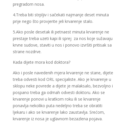
pregradom nosa.
4.Treba biti strpljiv i sačekati najmanje deset minuta
prije nego što provjerite jeli krvarenje stalo.
5.Ako posle desetak ili petnaest minuta krvarenje ne
prestaje treba uzeti kapi ili sprej za nos koje sužavaju
krvne sudove, staviti u nos i ponovo izvršiti pritisak sa
strane nozdrve.
Kada dijete mora kod doktora?
Ako i posle navedenih mjera krvarenje ne stane, dijete
treba odvesti kod ORL specijaliste. Ako je krvarenje u
sklopu neke povrede a dijete je malaksalo, bezvoljno i
pospano treba ga odmah odvesti doktoru. Ako se
krvarenje ponovi u kratkom roku ili se krvarenje
ponavlja nekoliko puta nedeljno treba se obratiti
ljekaru i ako se krvarenje lako zaustavlja. Srećom,
krvarenje iz nosa je uglavnom bezazlena pojava.