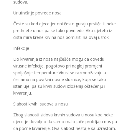
sudova.
Unutrašnje povrede nosa
Česte su kod djece jer oni često guraju prstiće ili neke
predmete u nos pa se tako povrijede. Ako djetetu iz
čista mira krene krv na nos pomisliti na ovaj uzrok.
Infekcije
Do krvarenja iz nosa najčešće mogu da dovedu
virusne infekcije, pogotovo pri nagloj promjeni
spoljašnje temperature.Virusi se razmnožavaju u
ćelijama na površini nosne sluznice, koja se tako
istanjuje, pa su krvni sudovi izloženiji oštećenju i
krvarenju.
Slabost krvih sudova u nosu
Zbog slabosti zidova krvnih sudova u nosu kod neke
djece je dovoljno da samo malo jače protrljaju nos pa
da počne krvarenje. Ova slabost nestaje sa uzrastom.