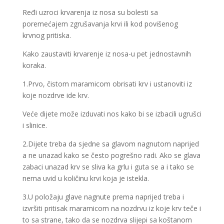
Ređi uzroci krvarenja iz nosa su bolesti sa
poremećajem zgrušavanja krvi ili kod povišenog
krvnog pritiska.
Kako zaustaviti krvarenje iz nosa-u pet jednostavnih
koraka.
1.Prvo, čistom maramicom obrisati krv i ustanoviti iz
koje nozdrve ide krv.
Veće dijete može izduvati nos kako bi se izbacili ugrušci
i slinice.
2.Dijete treba da sjedne sa glavom nagnutom naprijed
a ne unazad kako se često pogrešno radi. Ako se glava
zabaci unazad krv se sliva ka grlu i guta se a i tako se
nema uvid u količinu krvi koja je istekla.
3.U položaju glave nagnute prema naprijed treba i
izvršiti pritisak maramicom na nozdrvu iz koje krv teče i
to sa strane, tako da se nozdrva slijepi sa koštanom