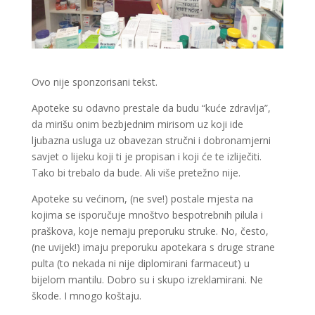
Ovo nije sponzorisani tekst.
Apoteke su odavno prestale da budu “kuće zdravlja”,
da mirišu onim bezbjednim mirisom uz koji ide
ljubazna usluga uz obavezan stručni i dobronamjerni
savjet o lijeku koji ti je propisan i koji će te izliječiti.
Tako bi trebalo da bude. Ali više pretežno nije.
Apoteke su većinom, (ne sve!) postale mjesta na
kojima se isporučuje mnoštvo bespotrebnih pilula i
praškova, koje nemaju preporuku struke. No, često,
(ne uvijek!) imaju preporuku apotekara s druge strane
pulta (to nekada ni nije diplomirani farmaceut) u
bijelom mantilu. Dobro su i skupo izreklamirani. Ne
škode. I mnogo koštaju.