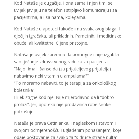
Kod Nataše je dugačije. I ona sama i njen tim, se
uvijek javljaju na telefon i strpljivo komuniciraju i sa
pacijentima, a i sa nama, kolegama.
Kod Nataše u apoteci takođe ima svakakvog blaga. I
dječijih igračaka, ali prikladnih. Pametnih. I medicinske
obuće, ali kvalitetne. Cijene pristojne.
Nataša je uvijek spremna da pomogne i nije izgubila
saosjećanje zdravstvenog radnika za pacijenta.
“Najo, ima li šanse da (za prijateljevog prijatelja)
nabavimo neki vitamin u ampulama?”
“To moramo nabaviti, to je terapija za onkološkog
bolesnika”.
I lijek stigne kod nje. Nije mjerodavno da li “dobro
prolazi”. Jer, apoteka nije prodavnica robe široke
potrošnje.
Nataša je prava Cetinjanka. I naglaskom i stavom i
svojom odmjerenošću i uglađenim ponašanjem, koje
odaje poštovanje za svakoga “s druge strane pulta”.