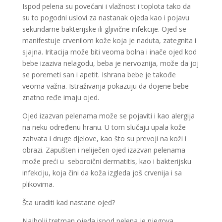
Ispod pelena su povećani i vlažnost i toplota tako da
su to pogodni uslovi za nastanak ojeda kao i pojavu
sekundarne bakterijske ili gljivične infekcije. Ojed se
manifestuje crvenilom kože koja je naduta, zategnita i
sjajna. Iritacija može biti veoma bolna i inače ojed kod
bebe izaziva nelagodu, beba je nervoznija, može da joj
se poremeti san i apetit. Ishrana bebe je takođe
veoma važna. Istraživanja pokazuju da dojene bebe
znatno ređe imaju ojed.
Ojed izazvan pelenama može se pojaviti i kao alergija
na neku određenu hranu. U tom slučaju upala kože
zahvata i druge djelove, kao što su prevoji na koži i
obrazi. Zapušten i neliječen ojed izazvan pelenama
može preći u seboroični dermatitis, kao i bakterijsku
infekciju, koja čini da koža izgleda još crvenija i sa
plikovima.
Šta uraditi kad nastane ojed?
Najbolji tretman ojeda ispod pelena je njegova