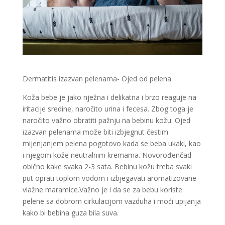
Dermatitis izazvan pelenama- Ojed od pelena
Koža bebe je jako nježna i delikatna i brzo reaguje na
iritacije sredine, naročito urina i fecesa. Zbog toga je
naročito važno obratiti pažnju na bebinu kožu. Ojed
izazvan pelenama može biti izbjegnut čestim
mijenjanjem pelena pogotovo kada se beba ukaki, kao
i njegom kože neutralnim kremama. Novorođenčad
obično kake svaka 2-3 sata. Bebinu kožu treba svaki
put oprati toplom vodom i izbjegavati aromatizovane
vlažne maramice.Važno je i da se za bebu koriste
pelene sa dobrom cirkulacijom vazduha i moći upijanja
kako bi bebina guza bila suva.