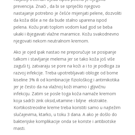
prevencija. Znači , da bi se spriječilo njegovo
nastajanje potrebno je češće mijenjati pelene, dozvoliti
da koža diše a ne da bude stalno uparena ispod
pelena. Kožu prati toplom vodom kad god se beba
ukaki i ibjegavati vlažne maramice. Kožu svakodnevno
njegovati nekom neutralnom kremom.
Ako je ojed ipak nastao ne preporučuje se posipanje
talkom i stavljanje melema jer se tako koža još više
zaguši tj. zatvaraju se pore na koži a i to je podloga za
razvoj infekcije. Treba upotrebljavati obloge od borne
kiseline 3% ili od kombinacije fiziološkog i antimikotika
jer je često da na vlažnoj koži imamo i gljivičnu
infekciju. Zatim se posle toga koža namaže kremom
koja sadrži zink oksid,vitamine i biljne ekstrakte.
Kortikostreoidne kreme treba koristiti samo u najtežim
slučajevima, ktarko, u toku 3 dana. A ako je došlo do
bakterijske komplikacije onda se koriste i antibiotske
masti.