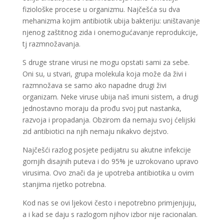
fiziološke procese u organizmu. Najčešća su dva
mehanizma kojim antibiotik ubija bakteriju: uništavanje
njenog zaštitnog zida i onemogućavanje reprodukcije,
tj razmnožavanja.
S druge strane virusi ne mogu opstati sami za sebe.
Oni su, u stvari, grupa molekula koja može da živi i
razmnožava se samo ako napadne drugi živi
organizam. Neke viruse ubija naš imuni sistem, a drugi
jednostavno moraju da prođu svoj put nastanka,
razvoja i propadanja. Obzirom da nemaju svoj ćelijski
zid antibiotici na njih nemaju nikakvo dejstvo.
Najčešći razlog posjete pedijatru su akutne infekcije
gornjih disajnih puteva i do 95% je uzrokovano upravo
virusima. Ovo znači da je upotreba antibiotika u ovim
stanjima rijetko potrebna.
Kod nas se ovi ljekovi često i nepotrebno primjenjuju,
a i kad se daju s razlogom njihov izbor nije racionalan.