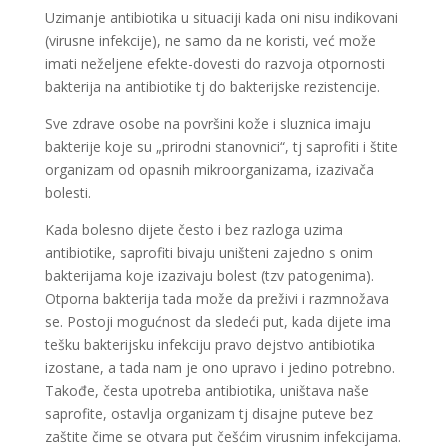
Uzimanje antibiotika u situaciji kada oni nisu indikovani
(virusne infekcije), ne samo da ne koristi, već može
imati neželjene efekte-dovesti do razvoja otpornosti
bakterija na antibiotike tj do bakterijske rezistencije.
Sve zdrave osobe na površini kože i sluznica imaju
bakterije koje su „prirodni stanovnici“, tj saprofiti i štite
organizam od opasnih mikroorganizama, izazivača
bolesti.
Kada bolesno dijete često i bez razloga uzima
antibiotike, saprofiti bivaju uništeni zajedno s onim
bakterijama koje izazivaju bolest (tzv patogenima).
Otporna bakterija tada može da preživi i razmnožava
se. Postoji mogućnost da sledeći put, kada dijete ima
tešku bakterijsku infekciju pravo dejstvo antibiotika
izostane, a tada nam je ono upravo i jedino potrebno.
Takođe, česta upotreba antibiotika, uništava naše
saprofite, ostavlja organizam tj disajne puteve bez
zaštite čime se otvara put češćim virusnim infekcijama.