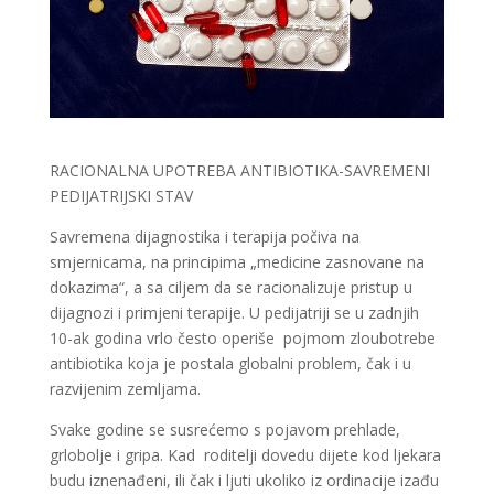
RACIONALNA UPOTREBA ANTIBIOTIKA-SAVREMENI
PEDIJATRIJSKI STAV
Savremena dijagnostika i terapija počiva na
smjernicama, na principima „medicine zasnovane na
dokazima“, a sa ciljem da se racionalizuje pristup u
dijagnozi i primjeni terapije. U pedijatriji se u zadnjih
10-ak godina vrlo često operiše pojmom zloubotrebe
antibiotika koja je postala globalni problem, čak i u
razvijenim zemljama.
Svake godine se susrećemo s pojavom prehlade,
grlobolje i gripa. Kad roditelji dovedu dijete kod ljekara
budu iznenađeni, ili čak i ljuti ukoliko iz ordinacije izađu