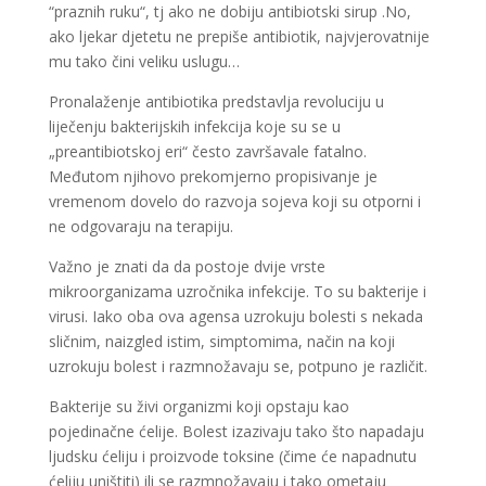
“praznih ruku“, tj ako ne dobiju antibiotski sirup .No,
ako ljekar djetetu ne prepiše antibiotik, najvjerovatnije
mu tako čini veliku uslugu…
Pronalaženje antibiotika predstavlja revoluciju u
liječenju bakterijskih infekcija koje su se u
„preantibiotskoj eri“ često završavale fatalno.
Međutom njihovo prekomjerno propisivanje je
vremenom dovelo do razvoja sojeva koji su otporni i
ne odgovaraju na terapiju.
Važno je znati da da postoje dvije vrste
mikroorganizama uzročnika infekcije. To su bakterije i
virusi. Iako oba ova agensa uzrokuju bolesti s nekada
sličnim, naizgled istim, simptomima, način na koji
uzrokuju bolest i razmnožavaju se, potpuno je različit.
Bakterije su živi organizmi koji opstaju kao
pojedinačne ćelije. Bolest izazivaju tako što napadaju
ljudsku ćeliju i proizvode toksine (čime će napadnutu
ćeliju uništiti) ili se razmnožavaju i tako ometaju