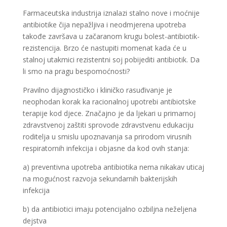
Farmaceutska industrija iznalazi stalno nove i moćnije
antibiotike čija nepažljiva i neodmjerena upotreba
takođe završava u začaranom krugu bolest-antibiotik-
rezistencija. Brzo će nastupiti momenat kada će u
stalnoj utakmici rezistentni soj pobijediti antibiotik. Da
li smo na pragu bespomoćnosti?
Pravilno dijagnostičko i kliničko rasuđivanje je
neophodan korak ka racionalnoj upotrebi antibiotske
terapije kod djece. Značajno je da ljekari u primarnoj
zdravstvenoj zaštiti sprovode zdravstvenu edukaciju
roditelja u smislu upoznavanja sa prirodom virusnih
respiratornih infekcija i objasne da kod ovih stanja:
a) preventivna upotreba antibiotika nema nikakav uticaj
na mogućnost razvoja sekundarnih bakterijskih
infekcija
b) da antibiotici imaju potencijalno ozbiljna neželjena
dejstva