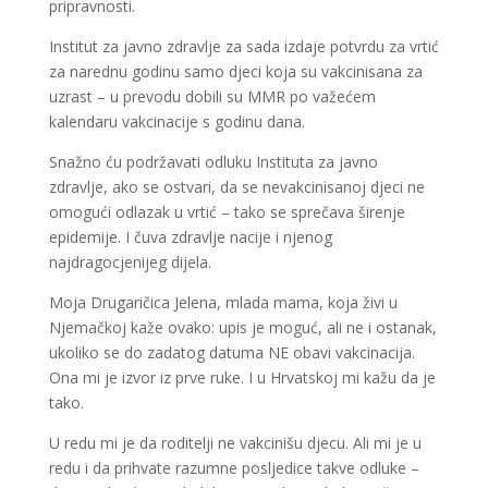
pripravnosti.
Institut za javno zdravlje za sada izdaje potvrdu za vrtić
za narednu godinu samo djeci koja su vakcinisana za
uzrast – u prevodu dobili su MMR po važećem
kalendaru vakcinacije s godinu dana.
Snažno ću podržavati odluku Instituta za javno
zdravlje, ako se ostvari, da se nevakcinisanoj djeci ne
omogući odlazak u vrtić – tako se sprečava širenje
epidemije. I čuva zdravlje nacije i njenog
najdragocjenijeg dijela.
Moja Drugaričica Jelena, mlada mama, koja živi u
Njemačkoj kaže ovako: upis je moguć, ali ne i ostanak,
ukoliko se do zadatog datuma NE obavi vakcinacija.
Ona mi je izvor iz prve ruke. I u Hrvatskoj mi kažu da je
tako.
U redu mi je da roditelji ne vakcinišu djecu. Ali mi je u
redu i da prihvate razumne posljedice takve odluke –