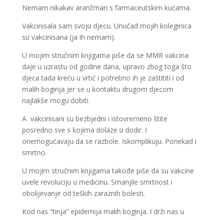
Nemam nikakav aranžman s farmaceutskim kućama.
Vakcinisala sam svoju djecu. Unučad mojih koleginica
su vakcinisana (ja ih nemam).
U mojim stručnim knjigama piše da se MMR vakcina
daje u uzrastu od godine dana, upravo zbog toga što
djeca tada kreću u vrtić i potrebno ih je zaštititi i od
malih boginja jer se u kontaktu drugom djecom
najlakše mogu dobiti.
A vakcinisani su bezbjedni i istovremeno štite
posredno sve s kojima dolaze u dodir. I
onemogućavaju da se razbole. Iskomplikuju. Ponekad i
smrtno.
U mojim stručnim knjigama takođe piše da su vakcine
uvele revoluciju u medicinu. Smanjile smrtnost i
obolijevanje od teških zaraznih bolesti.
Kod nas “tinja” epidemija malih boginja. I drži nas u