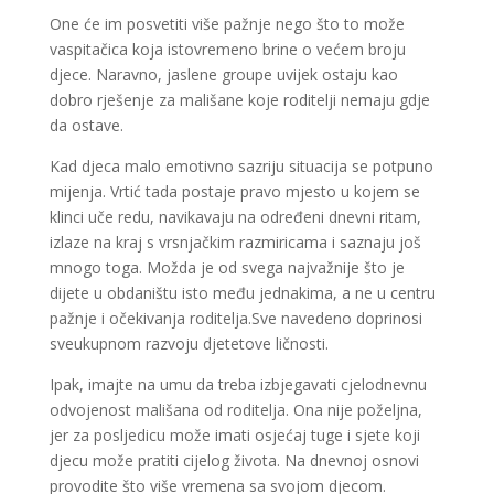
One će im posvetiti više pažnje nego što to može
vaspitačica koja istovremeno brine o većem broju
djece. Naravno, jaslene groupe uvijek ostaju kao
dobro rješenje za mališane koje roditelji nemaju gdje
da ostave.
Kad djeca malo emotivno sazriju situacija se potpuno
mijenja. Vrtić tada postaje pravo mjesto u kojem se
klinci uče redu, navikavaju na određeni dnevni ritam,
izlaze na kraj s vrsnjačkim razmiricama i saznaju još
mnogo toga. Možda je od svega najvažnije što je
dijete u obdaništu isto među jednakima, a ne u centru
pažnje i očekivanja roditelja.Sve navedeno doprinosi
sveukupnom razvoju djetetove ličnosti.
Ipak, imajte na umu da treba izbjegavati cjelodnevnu
odvojenost mališana od roditelja. Ona nije poželjna,
jer za posljedicu može imati osjećaj tuge i sjete koji
djecu može pratiti cijelog života. Na dnevnoj osnovi
provodite što više vremena sa svojom djecom.