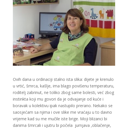
Ovih dana u ordinaciji stalno ista slika: dijete je krenulo
u vrtić, šmrca, kašlje, ima blago povišenu temperaturu,
roditelj zabrinut, ne toliko zbog same bolesti, već zbog
instinkta koji mu govori da je odvajanje od kuće i
boravak u kolektivu ipak nastupilo prerano. Nekako se
saosjećam sa njima i ove slike me vraćaju u to davno
vrijeme kad su me mučile iste brige. Moji blizanci bi
danima šmrcali i ujutru bi počela jurnjava ,oblačenje,