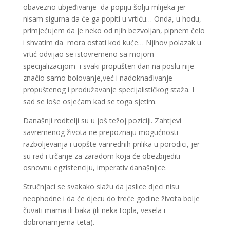
obavezno ubjeđivanje da popiju šolju mlijeka jer
nisam sigurna da će ga popiti u vrtiću… Onda, u hodu,
primjećujem da je neko od njih bezvoljan, pipnem čelo
i shvatim da mora ostati kod kuće… Njihov polazak u
vrtić odvijao se istovremeno sa mojom
specijalizacijom i svaki propušten dan na poslu nije
značio samo bolovanje,već i nadoknađivanje
propuštenog i produžavanje specijalističkog staža. I
sad se loše osjećam kad se toga sjetim.
Današnji roditelji su u još težoj poziciji. Zahtjevi
savremenog života ne prepoznaju mogućnosti
razboljevanja i uopšte vanrednih prilika u porodici, jer
su rad i trčanje za zaradom koja će obezbijediti
osnovnu egzistenciju, imperativ današnjice.
Stručnjaci se svakako slažu da jaslice djeci nisu
neophodne i da će djecu do treće godine života bolje
čuvati mama ili baka (ili neka topla, vesela i
dobronamjerna teta).