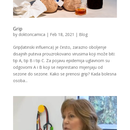
Grip
by
doktoricamica
|
Feb 18, 2021
|
Blog
Grip(latinski influenca) je često, zarazno oboljenje
disajnih puteva prouzrokovano virusima koji može biti:
tip A, tip B i tip C. Za pojavu epidemija uglavnom su
odgovorni A i B koji se neprestano mijenjaju od
sezone do sezone. Kako se prenosi grip? Kada bolesna
osoba...