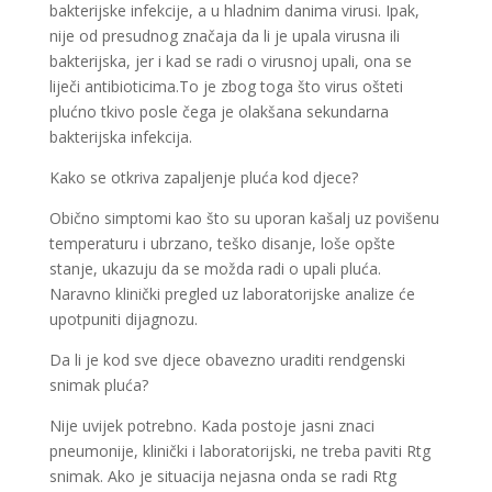
bakterijske infekcije, a u hladnim danima virusi. Ipak,
nije od presudnog značaja da li je upala virusna ili
bakterijska, jer i kad se radi o virusnoj upali, ona se
liječi antibioticima.To je zbog toga što virus ošteti
plućno tkivo posle čega je olakšana sekundarna
bakterijska infekcija.
Kako se otkriva zapaljenje pluća kod djece?
Obično simptomi kao što su uporan kašalj uz povišenu
temperaturu i ubrzano, teško disanje, loše opšte
stanje, ukazuju da se možda radi o upali pluća.
Naravno klinički pregled uz laboratorijske analize će
upotpuniti dijagnozu.
Da li je kod sve djece obavezno uraditi rendgenski
snimak pluća?
Nije uvijek potrebno. Kada postoje jasni znaci
pneumonije, klinički i laboratorijski, ne treba paviti Rtg
snimak. Ako je situacija nejasna onda se radi Rtg