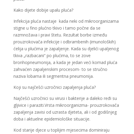
Kako dijete dobije upalu pluća?
Infekcija pluća nastaje kada neki od mikroorganizama
stigne u fino plućno tkivo i tamo počne da se
razmnožava i pravi štetu. Rezultat borbe između
prouzrokovača infekcije i odbrambenih (imunoloških)
ćelija u plućima je zapaljenje. Kada su djelići upaljenog
tkiva „razbacani“ po plućima, to se zove
bronhopneumonija, a kada je jedan veći komad pluća
zahvaćen zapaljenskim procesom- to se stručno
naziva lobarna ili segmentna pneumonija.
Koji su najčešći uzročnici zapaljenja pluća?
Najčešći uzročnici su virusi i bakterije a daleko ređi su
gljivice i paraziti.Vrsta mikroorganizma- prouzrokovača
zapaljenja zavisi od uzrasta djeteta, ali i od godišnjeg
doba i aktuelne epidemiološke situacije.
Kod starije djece u toplijim mjesecima dominiraju