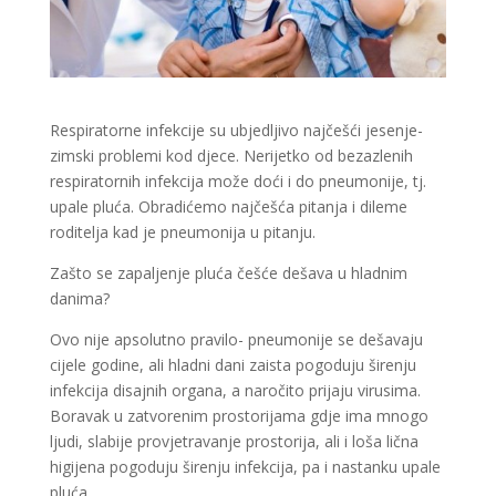
Respiratorne infekcije su ubjedljivo najčešći jesenje-
zimski problemi kod djece. Nerijetko od bezazlenih
respiratornih infekcija može doći i do pneumonije, tj.
upale pluća. Obradićemo najčešća pitanja i dileme
roditelja kad je pneumonija u pitanju.
Zašto se zapaljenje pluća češće dešava u hladnim
danima?
Ovo nije apsolutno pravilo- pneumonije se dešavaju
cijele godine, ali hladni dani zaista pogoduju širenju
infekcija disajnih organa, a naročito prijaju virusima.
Boravak u zatvorenim prostorijama gdje ima mnogo
ljudi, slabije provjetravanje prostorija, ali i loša lična
higijena pogoduju širenju infekcija, pa i nastanku upale
pluća.