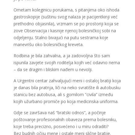
Ometam koleginicu porukama, s pitanjima oko ishoda
gastroskopije (suštinu svog nalaza je pacijentkinji već
prethodno objasnila), vrzmam se po prostoriji koja se
zove Observacija i kasnije njenoj bolesničkoj sobi na
odjeljenju. Stalno bivajući na putu sestrama koje
manevrišu oko bolesničkog kreveta.
Rodbina je bila zahvalna, a ja zadovoljna što sam
ispunila zavjete svojih roditelja kojih već odavno nema
– da se dragim i bliskim nađem u nevolji.
A Urgentni centar zahvaljujući meni i ostaloj bratiji koja
je danas bila pratnja, liči na neko svratište ili autobusku
stanicu bez autobusa, ali s gomilom “civila” između
kojih užurbano promiče po koja medicinska uniforma.
Gdje se završava naš “bratski odnos”, a počinje
poštovanje profesionalnih obaveza prema bolesniku,
koje treba precizno, posvećeno i u miru odraditi?
Bez budnih očiju mene i ostale meni slične bratije.