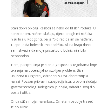
Stari dobri običaji. Razboli se neko od bliskih rođaka. U
konkretnom, našem slučaju, djeca dragih mi rođaka
nisu bila u Podgorici, pa je “bio red da im se nađem”.
Lijepo je da bolesnik ima podršku. Ali na kraju dana
sam shvatila da moje prisustvo u bolnici niie bilo
neophodno.
Elem, pacijentkinja je starija gospođa s tegobama koje
ukazuju na potencijalno ozbiljan problem. Biva
upućena u Urgentni, odrađeni su svi laboratorijski
nalazi. Pozvan pripravni subspecijalista, u ovom slučaju
gastroenterolog. Koleginica je došla, odradila svoj dio
posla i otišla.
Onda stiže moja malenkost. Ometam osoblje trazeći
je po Klinici.