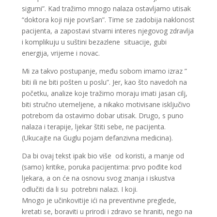
sigurni”. Kad tražimo mnogo nalaza ostavljamo utisak
“doktora koji nije površan”. Time se zadobija naklonost
pacijenta, a zapostavi stvarni interes njegovog zdravlja
i komplikuju u suštini bezazlene situacije, gubi
energija, vrijeme i novac.
Mi za takvo postupanje, među sobom imamo izraz ”
biti ili ne biti pošten u poslu”. Jer, kao što navedoh na
početku, analize koje tražimo moraju imati jasan cilj,
biti stručno utemeljene, a nikako motivisane isključivo
potrebom da ostavimo dobar utisak. Drugo, s puno
nalaza i terapije, ljekar štiti sebe, ne pacijenta.
(Ukucajte na Guglu pojam defanzivna medicina).
Da bi ovaj tekst ipak bio više od koristi, a manje od
(samo) kritike, poruka pacijentima: prvo pođite kod
ljekara, a on će na osnovu svog znanja i iskustva
odlučiti da li su potrebni nalazi. I koji.
Mnogo je učinkovitije ići na preventivne preglede,
kretati se, boraviti u prirodi i zdravo se hraniti, nego na