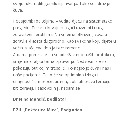
svoju ruku raditi gomilu ispitivanja. Tako se zdravlje
čuva.
Podsjetnik roditeljima – vodite djecu na sistematske
preglede. Tu se otkrivaju mogući razvojni i drugi
zdravstveni problemi. Na vrijeme otkriveni, čuvaju
zdravlje djeteta dugoročno. Kao i vakcina koju dijete u
većini slučajeva dobija istovremeno.
A nama preostaje da se pridržavamo naših protokola,
smjernica, algoritama ispitivanja. Nedvosmisleno
pokazuju put kojim treba ići. To najbolje čuva i nas i
naše pacijente. Tako će se optimalno izlagati
dijagnostičkim procedurama, dobijati pravu terapiju i
biti zdraviji. I zadovoljniji, nadam se.
Dr Nina Mandić, pedijatar
PZU ,,Doktorica Mica”, Podgorica