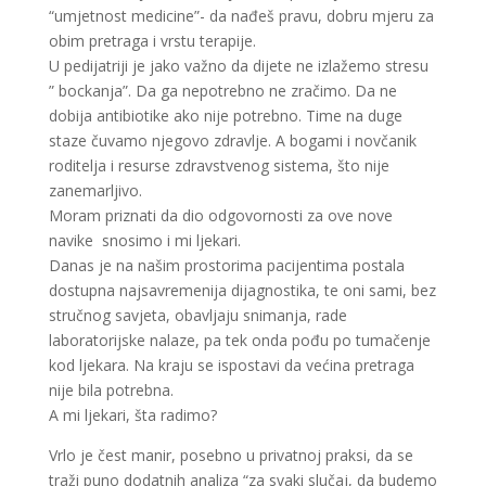
“umjetnost medicine”- da nađeš pravu, dobru mjeru za
obim pretraga i vrstu terapije.
U pedijatriji je jako važno da dijete ne izlažemo stresu
” bockanja”. Da ga nepotrebno ne zračimo. Da ne
dobija antibiotike ako nije potrebno. Time na duge
staze čuvamo njegovo zdravlje. A bogami i novčanik
roditelja i resurse zdravstvenog sistema, što nije
zanemarljivo.
Moram priznati da dio odgovornosti za ove nove
navike snosimo i mi ljekari.
Danas je na našim prostorima pacijentima postala
dostupna najsavremenija dijagnostika, te oni sami, bez
stručnog savjeta, obavljaju snimanja, rade
laboratorijske nalaze, pa tek onda pođu po tumačenje
kod ljekara. Na kraju se ispostavi da većina pretraga
nije bila potrebna.
A mi ljekari, šta radimo?
Vrlo je čest manir, posebno u privatnoj praksi, da se
traži puno dodatnih analiza “za svaki slučaj, da budemo