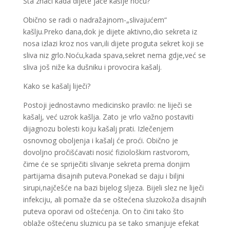
Šta znači kada dijete jače kašlje noću?
Obično se radi o nadražajnom-„slivajućem“
kašlju.Preko dana,dok je dijete aktivno,dio sekreta iz
nosa izlazi kroz nos van,ili dijete proguta sekret koji se
sliva niz grlo.Noću,kada spava,sekret nema gdje,već se
sliva još niže ka dušniku i provocira kašalj.
Kako se kašalj liječi?
Postoji jednostavno medicinsko pravilo: ne liječi se
kašalj, već uzrok kašlja. Zato je vrlo važno postaviti
dijagnozu bolesti koju kašalj prati. Izlečenjem
osnovnog oboljenja i kašalj će proći. Obično je
dovoljno pročišćavati nosić fiziološkim rastvorom,
čime će se spriječiti slivanje sekreta prema donjim
partijama disajnih puteva.Ponekad se daju i biljni
sirupi,najčešće na bazi bijelog sljeza. Bijeli slez ne liječi
infekciju, ali pomaže da se oštećena sluzokoža disajnih
puteva oporavi od oštećenja. On to čini tako što
oblaže oštećenu sluznicu pa se tako smanjuje efekat