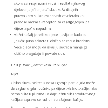
skoro svi respiratorni virusi i rezultat njihovog
djelovanja je“ranjena“ sluzokoža disajnih
puteva.Zato su krajevi nervnih završetaka koji
prenose nadražaj(receptori za kašalj)ogoljeni,pa
dijete „ripa“ u napadima.
vlažni kašalj je ređi kod jece i javlja se kada su
„pluća“ puna sekreta tj.obično se radi o bronhitisu.
Veća djeca mogu da iskašlju sekret a manja ga
obično progutaju ili povrate sluz.
Da li je svaki „vlažni“ kašalj iz pluća?
Nije!
Obilan sluzav sekret iz nosa i gornjih partija grla može
da zaglavi u grlu i dušniku,pa dijete „vlažno „kašlje,i ako
nema ništa u plućima.To daje lažnu sliku produktivnog
kašlja,a zapravo se radi o nadražajnom kašlju.