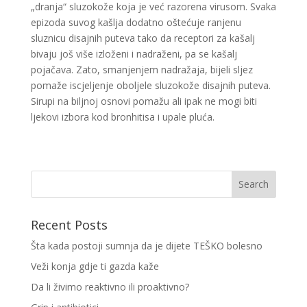
„dranja“ sluzokože koja je već razorena virusom. Svaka
epizoda suvog kašlja dodatno oštećuje ranjenu
sluznicu disajnih puteva tako da receptori za kašalj
bivaju još više izloženi i nadraženi, pa se kašalj
pojačava. Zato, smanjenjem nadražaja, bijeli sljez
pomaže iscjeljenje oboljele sluzokože disajnih puteva.
Sirupi na biljnoj osnovi pomažu ali ipak ne mogi biti
ljekovi izbora kod bronhitisa i upale pluća.
Recent Posts
Šta kada postoji sumnja da je dijete TEŠKO bolesno
Veži konja gdje ti gazda kaže
Da li živimo reaktivno ili proaktivno?