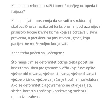
Kada je potrebno potražiti pomoć dječjeg ortopeda i
fizijatra?
Kada pedijatar posumnja da se radi o strukturnoj
skoliozi. Ona za razliku od funkcionalne, podrazumijeva
prisustvo bočne krivine kičme koja se održava u svim
pravcima, u pretklonu sa prisustvom „grbe“, koju
pacijent ne može voljno korigovati.
Kada treba početi sa liječenjem?
Što ranije,čim se deformitet otkrije treba početi sa
kineziterapijskim programom vježbi koje čine: opšte
vježbe oblikovanja, vježbe istezanja, vježbe disanja i
vježbe pritiska, vježbe za jačanje trbušne muskulature.
Ako se deformitet blagovremeno ne otkrije i liječi,
sledeći koraci su nošenje korektivnog midera ili
operativni zahvat.