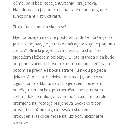
kičme, sa ili bez rotacije (uvrtanja) pršljenova.
Najednostavnija podjela je na dvije osnovne grupe:
funkcionalnu i strukturalnu.
Šta je funkcionalna skolioza?
Njen uobičajen naziv je posturalno („loše“) držanje. To
je česta pojava, jer je teško naći dijete koje je potpuno
„pravo“. Klinički pregled kičme vrši se u stojećem,
sjedećem i ležećem položaju. Dijete bi trebalo da bude
potpuno svučeno i boso, okrenuto najprije leđima, a
potom sa prednje i bočne strane i u nivou pogleda
ljekara. Ako se uoči krivina pri stajanju, ona će se
izgubiti pri pretklonu, kao i u sjedećem i ležećem
položaju. Grudni koš je simetričan i bez prisustva
„grba“, dok se radiografski ne uočavaju strukturalne
promjene niti rotacija pršljenova. Svakako treba
provjeriti i dužinu nogu jer svako skraćenje ili
produženje, takođe može biti uzrok funkcionalne
skolioze.