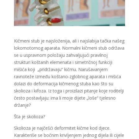
Kičmeni stub je najsloženija, ali i najslabija tačka našeg
lokomotornog aparata. Normalni kičmeni stub održava
se u uspravnom položaju zahvaljujući pravilnoj
strukturi koštanih elemenata i simetričnoj funkciji
mišića koji „pridržavaju“ kičmu. Narušavanjem
ravnoteže između koštano-zglobnog aparata i mišića
dolazi do deformacija kičmenog stuba kao što su
skolioza i kifoza. Iz toga i proizilazi pitanje koje roditelji
često postavljaju: ima li moje dijete „loše“ tjelesno
držanje?
Šta je skolioza?
Skolioza je najčešći deformitet kičme kod djece.
Karakteriše se bočnim krivljenjem jednog dijela ili cijele