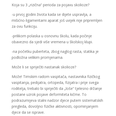
Koja su 3 „rizična“ perioda za pojavu skolioze?
-u prvoj godini života kada se dijete uspravlja, a
mišićno-ligamentarni aparat još uvijek nije pripremljen
za ovu funkciju.
-prilikom polaska u osnovnu školu, kada počinje
obavezno da sjedi više vremena u školskoj klupi.
-na početku puberteta, zbog naglog rasta, statika je
podložna velikim promjenama.
Može li se spriječiti nastanak skolioze?
Može! Timskim radom vaspitača, nastavnika fizičkog
vaspitanja, pedijatra, ortopeda, fizijatra i prije svega
roditelja, trebalo bi spriječiti da „loše“ tjelesno držanje
postane uzrok pojave deformiteta kičme. To
podrazumijeva stalni nadzor djece putem sistematskih
pregleda, dovoljno fizičke aktivnosti, opominjanjem
djece da se isprave.