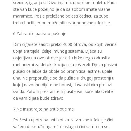
sredine, igranja sa životinjama, upotrebe toaleta. Kada
ste van kuće poželjno je da sa sobom imate vlažne
maramice. Posle preležane bolesti četkicu za zube
treba baciti jer on može biti izvor ponovne infekcije.
6.Zabranite pasivno pušenje
Dim cigarete sadrži preko 4000 otrova, od kojih većina
ubija antitijela, ćelije imunog sistema. Djeca su
osjetljiva na ove otrove jer dišu brže nego odrasli a
mehanizmi za detoksikaciju nisu još zreli. Djeca pasivni
pušači će lakše da obole od bronhitisa, astme, upale
uha. Ne preporučuje se da pušite u drugoj prostoriji u
kojoj navodno dijete ne boravi, duvanski dim prolazi
svuda. Zato ili prestanite ili pušite van kuće ako želite
da vam dijete bude zdravo.
7.Ne insistirajte na antibioticima
Prečesta upotreba antibiotika za virusne infekcije čini
vašem djetetu“magareću“ uslugu i čini samo da se