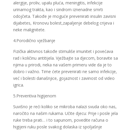
alergije, proliv, upalu pluća, meningitis, infekcije
urinarnog trakta, kao i sindrom iznenadne smrti
odojčeta. Takođe je moguće prevenirati insulin zavisni
dijabetes, Kronovu bolest,zapaljenje debelog crijeva i
neke malignitete.
4.Porodično vježbanje
Fizička aktivnos takođe stimuliše imunitet i povećava
rad i količinu antitijela. Vježbajte sa djecom, boravite sa
njima u prirodi, neka na vašem primeru vide da je to
dobro i važno. Time ćete prevenirati ne samo infekcije,
već i bolesti današnjice, gojaznost i zavinost od video
igrica.
5.Preventiva higijenom
Suvišno je reći koliko se mikroba nalazi svuda oko nas,
naročito na našim rukama. Učite djecu: Prije i posle jela
ruke treba prati… i to sapunom, povedite računa o
higijeni ruku posle svakog dolaska iz spoljašnje