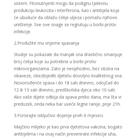
sistem. Fitonutrijenti mogu da podignu tjelesnu
produkciju leukocita i interferona, kao i antitijela koja
će ubuduće da oblažu ćelije uljeza i pomažu njihovo
uništenje. Sve ove snage se regrutuju u borbi protiv
infekcije.
2.Produžite mu vrijeme spavanja
Studije su pokazale da manjak sna drastično smanjuje
broj ćelija koje su potrebne u borbi protiv
mikroorganizama. Zato je neophodno, bez obzira na
obaveze, obezbijediti djetetu dovoljno kvalitetnog sna.
Novorođenče spava i do 18 sati dnevno, odojčad do
12 ili 13 sati dnevno, predškolska djeca oko 10 sati.
Ako vaše dijete odbija da spava preko dana, ma šta vi
preduzeli, onda neka bar uveče legne ranije, prije 21h.
3.Forsirajte isključivo dojenje prvih 6 mjeseci.
Majčino mlijeko je kao prva djetetova vakcina, bogato
antitijelima i na ovaj način prevenirate infekcije uha,