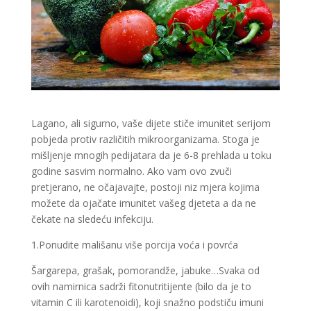
Lagano, ali sigurno, vaše dijete stiče imunitet serijom
pobjeda protiv različitih mikroorganizama. Stoga je
mišljenje mnogih pedijatara da je 6-8 prehlada u toku
godine sasvim normalno. Ako vam ovo zvuči
pretjerano, ne očajavajte, postoji niz mjera kojima
možete da ojačate imunitet vašeg djeteta a da ne
čekate na sledeću infekciju.
1.Ponudite mališanu više porcija voća i povrća
Šargarepa, grašak, pomorandže, jabuke…Svaka od
ovih namirnica sadrži fitonutritijente (bilo da je to
vitamin C ili karotenoidi), koji snažno podstiču imuni