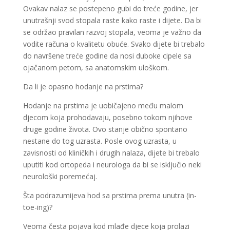
Ovakav nalaz se postepeno gubi do treće godine, jer
unutrašnji svod stopala raste kako raste i dijete. Da bi
se održao pravilan razvoj stopala, veoma je važno da
vodite računa o kvalitetu obuće. Svako dijete bi trebalo
do navršene treće godine da nosi duboke cipele sa
ojačanom petom, sa anatomskim uloškom.
Da li je opasno hodanje na prstima?
Hodanje na prstima je uobičajeno među malom
djecom koja prohodavaju, posebno tokom njihove
druge godine života. Ovo stanje obično spontano
nestane do tog uzrasta. Posle ovog uzrasta, u
zavisnosti od kliničkih i drugih nalaza, dijete bi trebalo
uputiti kod ortopeda i neurologa da bi se isključio neki
neurološki poremećaj.
Šta podrazumijeva hod sa prstima prema unutra (in-
toe-ing)?
Veoma česta pojava kod mlađe djece koja prolazi