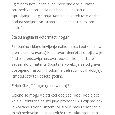
uglavnom bez liječenja jer i posebne cipele i razna
ortopedska pomagala ne ubrzavaju naročito
ispravljanje ovog stanja. Koriste se korektivne vježbe-
hod na spoljnoj ivici stopala i sjedenje u „turskom
sedlu“.
Šta su angularni deformiteti nogu?
Simetrično i blago krivljenje natkoljenica i potkoljenica
prema unutra (varus) kod novorođenčeta i odojčeta je
često i predstavlja nastavak pozicije koju je dijete
zauzimalo u materici. Spontana korekcija se odigrava
postepeno, rastom i hodom, a definitivni oblik dobijaju
između četvrte i desete godine.
Fiziološke „O“ noge (genu varum)?
Obično se mogu vidjeti kod odojčadi, kao i kod djece
koja su forsirana da što prije prohodaju- u vrijeme dok
je koštano-zglobni sistem još suviše mek i elastičan a
mišići nedovoljno jaki da izdrže teret. Ako dijete ima