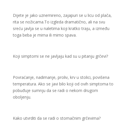
Dijete je jako uznemireno, zajapuri se u licu od plača,
rita se nožicama.To izgleda dramatično, ali na svu
sreću javlja se u naletima koji kratko traju, a između
toga beba je mirna ili mirno spava.
Koji simptomi se ne javljaju kad su u pitanju grčevi?
Povraćanje, nadimanje, proliv, krv u stolici, povišena
temperatura. Ako se javi bilo koji od ovih simptoma to
pobuđuje sumnju da se radi o nekom drugom
oboljenju.
Kako utvrditi da se radi o stomačnim grčevima?