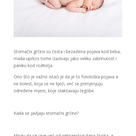
Stomačni grčevi su česta i bezazlena pojava kod beba,
mada uprkos tome izazivaju jako veliku zabrinutost i
paniku kod roditelja.
Ono što je važno istaći je da je to fiziološka pojava a
ne bolest, koja se ne liječi, već se primjenjuju
određene mjere, koje olakšavaju tegobe.
Kada se javljaju stomačni grčevi?
Mogu da se jave već od petnaestog dana života, a