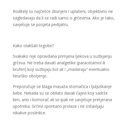
Roditelji su najčešće zbunjeni i uplašeni, objektivno ne
sagledavaju da li se radi samo o grčevima. Ako je tako,
savjetuje se posjeta pedijatru.
Kako olakšati tegobe?
Svakako nije opravdana primjena ljekova u suzbijanju
grčeva. Ne treba davati analgetike (paracetamol ili
brufen) koji suzbijaju bol ali i „maskiraju“ eventualno
hirurško oboljenje.
Preporučuje se blaga masaža stomačića i ljuljuškanje
bebe. Nekada su se obilato davali čajevi koji sadrže
kim, anis i komorač ali se ipak ne savjetuje pretjerana
upotreba. Grčevi spontano prolaze i ne ostavljaju
nikakve posledice.