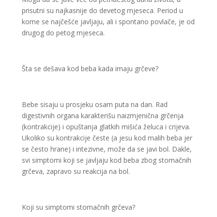
prisutni su najkasnije do devetog mjeseca. Period u
kome se najčešće javljaju, ali i spontano povlače, je od
drugog do petog mjeseca.
Šta se dešava kod beba kada imaju grčeve?
Bebe sisaju u prosjeku osam puta na dan. Rad
digestivnih organa karakterišu naizmjenična grčenja
(kontrakcije) i opuštanja glatkih mišića želuca i crijeva.
Ukoliko su kontrakcije česte (a jesu kod malih beba jer
se često hrane) i intezivne, može da se javi bol. Dakle,
svi simptomi koji se javljaju kod beba zbog stomačnih
grčeva, zapravo su reakcija na bol.
Koji su simptomi stomačnih grčeva?