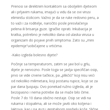
Prenosi se direktnim kontaktom sa oboljelim djeteom
ali i prljavim rukama, imajući u vidu da se ovi virusi
eliminišu stolicom. Važno je da se ruke redovno peru, a
to važi i za roditelje, naročito posle presvlačenja
pelena ili brisanja guze. Igračke oprati. Inkubacija je
kratka, potrebno je nekoliko dana od ulaska virusa u
organizam do pojave prvih simptoma. Zato su „mini
epidemije“uobičajene u vrtićima.
-Kako izgleda bolesno dijete?
Počinje sa temperaturom, zatim se javi bol u grlu,
dijete je nervozno. Posle toga se javlja specifičan osip,
prvo se vide crvene tačkice, pa „plikčići“ koji nisu veći
od nekoliko milimetara, koji postanu rupice, koje se za
par dana ljuspaju. Ovo ponekad ružno izgleda, ali je
bezopasno i nema potrebe da se maže bilo čime.
Posle 7 do 10 dana obično nestaje. Osip se vidi na
rukama i stopalima, ali se može javiti oko koljena i
laktova, kao i na guzi i genitalnom predjelu kože. Slične