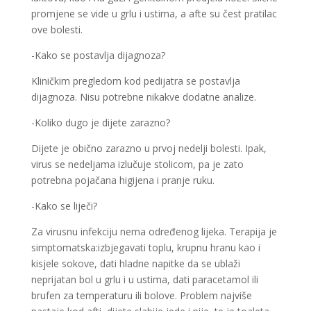
promjene se vide u grlu i ustima, a afte su čest pratilac
ove bolesti.
-Kako se postavlja dijagnoza?
Kliničkim pregledom kod pedijatra se postavlja
dijagnoza. Nisu potrebne nikakve dodatne analize.
-Koliko dugo je dijete zarazno?
Dijete je obično zarazno u prvoj nedelji bolesti. Ipak,
virus se nedeljama izlučuje stolicom, pa je zato
potrebna pojačana higijena i pranje ruku.
-Kako se liječi?
Za virusnu infekciju nema određenog lijeka. Terapija je
simptomatska:izbjegavati toplu, krupnu hranu kao i
kisjele sokove, dati hladne napitke da se ublaži
neprijatan bol u grlu i u ustima, dati paracetamol ili
brufen za temperaturu ili bolove. Problem najviše