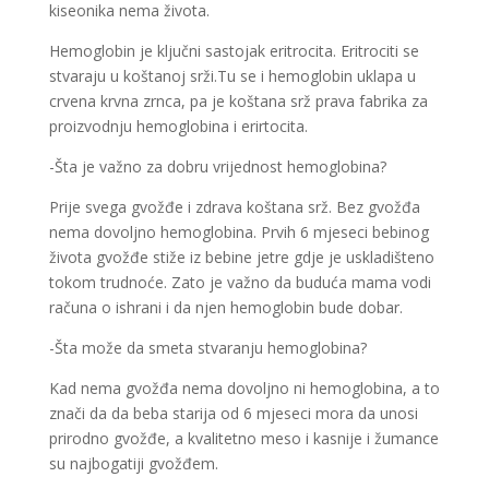
kiseonika nema života.
Hemoglobin je ključni sastojak eritrocita. Eritrociti se
stvaraju u koštanoj srži.Tu se i hemoglobin uklapa u
crvena krvna zrnca, pa je koštana srž prava fabrika za
proizvodnju hemoglobina i erirtocita.
-Šta je važno za dobru vrijednost hemoglobina?
Prije svega gvožđe i zdrava koštana srž. Bez gvožđa
nema dovoljno hemoglobina. Prvih 6 mjeseci bebinog
života gvožđe stiže iz bebine jetre gdje je uskladišteno
tokom trudnoće. Zato je važno da buduća mama vodi
računa o ishrani i da njen hemoglobin bude dobar.
-Šta može da smeta stvaranju hemoglobina?
Kad nema gvožđa nema dovoljno ni hemoglobina, a to
znači da da beba starija od 6 mjeseci mora da unosi
prirodno gvožđe, a kvalitetno meso i kasnije i žumance
su najbogatiji gvožđem.