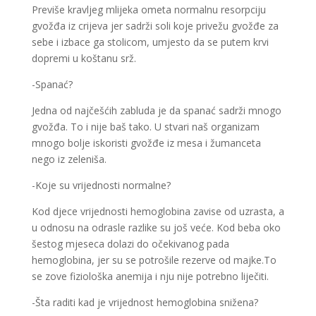
Previše kravljeg mlijeka ometa normalnu resorpciju
gvožđa iz crijeva jer sadrži soli koje privežu gvožđe za
sebe i izbace ga stolicom, umjesto da se putem krvi
dopremi u koštanu srž.
-Spanać?
Jedna od najčešćih zabluda je da spanać sadrži mnogo
gvožđa. To i nije baš tako. U stvari naš organizam
mnogo bolje iskoristi gvožđe iz mesa i žumanceta
nego iz zeleniša.
-Koje su vrijednosti normalne?
Kod djece vrijednosti hemoglobina zavise od uzrasta, a
u odnosu na odrasle razlike su još veće. Kod beba oko
šestog mjeseca dolazi do očekivanog pada
hemoglobina, jer su se potrošile rezerve od majke.To
se zove fiziološka anemija i nju nije potrebno liječiti.
-Šta raditi kad je vrijednost hemoglobina snižena?